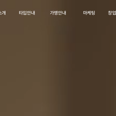
소개
타입안내
가맹안내
마케팅
창
르
SUPERIOR
가맹안내
인스타
창
사말
DELUXE
가맹현황
유튜브
SUITE
PENTHOUSE